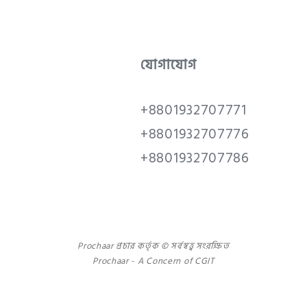
যোগাযোগ
+8801932707771
+8801932707776
+8801932707786
Prochaar প্রচার কর্তৃক © সর্বস্বত্ত্ব সংরক্ষিত
Prochaar - A Concern of
CGIT