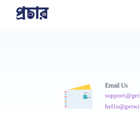
Skip
প্রচার
to
content
Email Us
support@ge
hello@getw