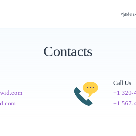
প্রচার 
Contacts
Call Us
twid.com
+1 320-
id.com
+1 567-