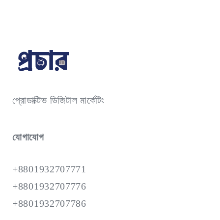
প্রোডাক্টিভ ডিজিটাল মার্কেটিং
যোগাযোগ
+8801932707771
+8801932707776
+8801932707786