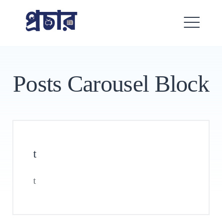
Skip
প্রচার
to
content
ME
Posts Carousel Block
Search
t
for:
SEARCH
t