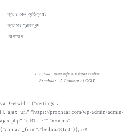
প্রচার কেন ব্যতিক্রম?
প্রচারের গ্রাহকবৃন্দ
যোগাযোগ
Prochaar প্রচার কর্তৃক © সর্বস্বত্ত্ব সংরক্ষিত
Prochaar - A Concern of
CGIT
var Getwid = {"settings":
[],"ajax_url":"https://prochaar.com/wp-admin/admin-
ajax.php","isRTL":"","nonces":
{"contact_form":"bed66281c0"}}; //#